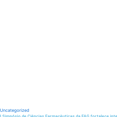
Uncategorized
I Simpósio de Ciências Farmacêuticas da FAG fortalece inte