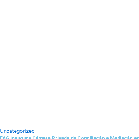
Uncategorized
FAG inaugura Câmara Privada de Conciliação e Mediação e