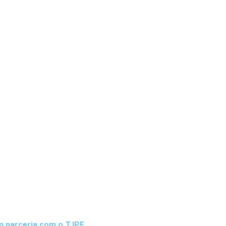
m parceria com o TJPE